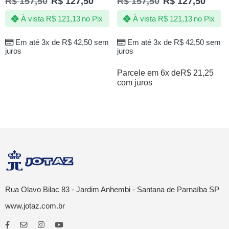
R$
157,50
R$
127,50
R$
157,50
R$
127,50
À vista
R$
121,13
no Pix
À vista
R$
121,13
no Pix
Em até 3x de
R$
42,50
sem
Em até 3x de
R$
42,50
sem
juros
juros
Parcele em 6x de
R$
21,25
com juros
Rua Olavo Bilac 83 - Jardim Anhembi - Santana de Parnaíba SP
www.jotaz.com.br