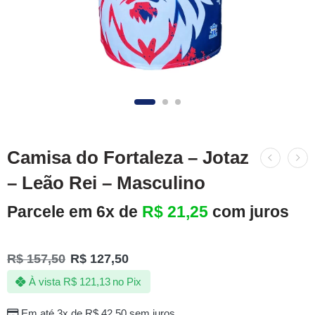
Camisa do Fortaleza – Jotaz
– Leão Rei – Masculino
Parcele em 6x de
R$
21,25
com juros
R$
157,50
R$
127,50
À vista
R$
121,13
no Pix
Em até 3x de
R$
42,50
sem juros