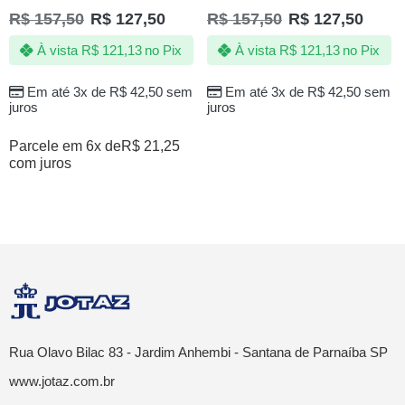
R$
157,50
R$
127,50
R$
157,50
R$
127,50
À vista
R$
121,13
no Pix
À vista
R$
121,13
no Pix
Em até 3x de
R$
42,50
sem
Em até 3x de
R$
42,50
sem
juros
juros
Parcele em 6x de
R$
21,25
com juros
Rua Olavo Bilac 83 - Jardim Anhembi - Santana de Parnaíba SP
www.jotaz.com.br