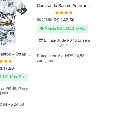
VENDI
Camisa do Santos Antirracismo – Jotaz – Produto Oficial
Avaliação
R$
147,50
R$
207,50
5.00
de 5
À vista
R$
140,13
no Pix
Em até 3x de
R$
49,17
sem
juros
Camisa do Santos – Jotaz – Time da Vila – Masculino
Parcele em 6x de
R$
24,58
com juros
R$
157,50
aliação
147,50
00
de 5
À vi
$
140,13
no Pix
Em a
x de
R$
49,17
sem
juros
x de
R$
24,58