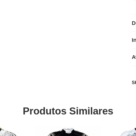
D
I
A
S
Produtos Similares
SALE
SALE