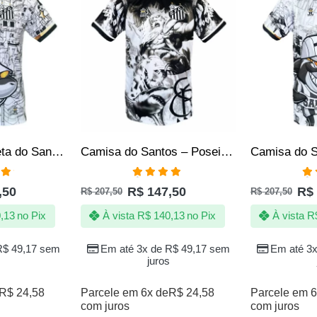
Camisa | Camiseta do Santos Peixão de Quebrada – 1912
Camisa do Santos – Poseidon blackout – Produto Oficial Licenciado
ação
Avaliação
Av
,50
R$
147,50
R$
R$
207,50
R$
207,50
 5
4.86
de 5
5.
,13
no Pix
À vista
R$
140,13
no Pix
À vista
R
R$
49,17
sem
Em até 3x de
R$
49,17
sem
Em até 3
juros
R$
24,58
Parcele em 6x de
R$
24,58
Parcele em 6
com juros
com juros