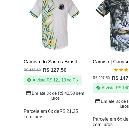
Camisa do Santos Brasil – Jotaz – copa – Produto Oficial
R$
127,50
R$
157,50
Avali
R$
147
R$
207,50
4.89
de
À vista
R$
121,13
no Pix
À vista
R$
140
Em até 3x de
R$
42,50
sem
juros
Em até 3x de
juros
Parcele em 6x de
R$
21,25
com juros
Parcele em 6x de
com juros