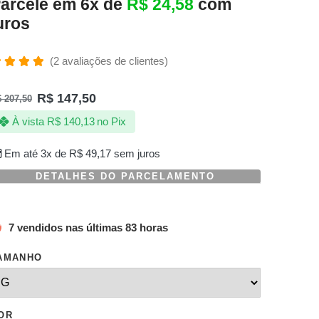
arcele em 6x de
R$
24,58
com
uros
(
2
avaliações de clientes)
valiado
omo
R$
147,50
$
207,50
.00
de 5,
om
À vista
R$
140,13
no Pix
aseado
m
valiações
Em até 3x de
R$
49,17
sem juros
e
lientes
DETALHES DO PARCELAMENTO
7 vendidos nas últimas 83 horas
AMANHO
OR