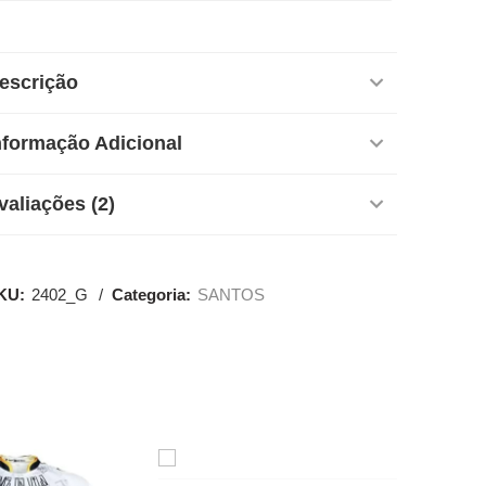
escrição
nformação Adicional
valiações (2)
KU:
2402_G
Categoria:
SANTOS
SALE
SALE