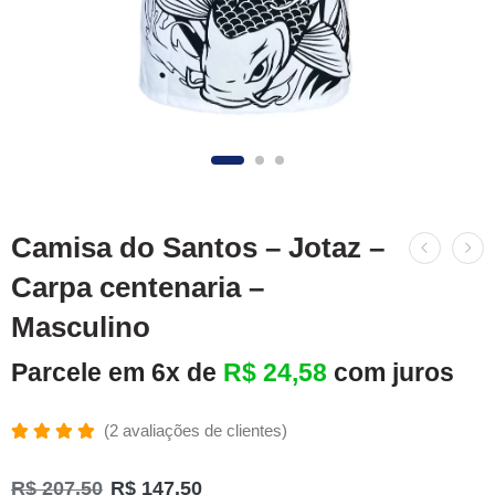
Camisa do Santos – Jotaz –
Carpa centenaria –
Masculino
Parcele em 6x de
R$
24,58
com juros
(
2
avaliações de clientes)
Avaliado
2
como
R$
207,50
R$
147,50
5.00
de 5,