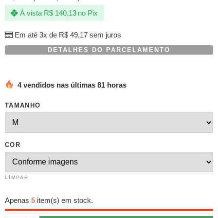
com
À vista
R$
140,13
no Pix
baseado
em
avaliações
Em até 3x de
R$
49,17
sem juros
de
clientes
DETALHES DO PARCELAMENTO
4 vendidos nas últimas 81 horas
TAMANHO
COR
LIMPAR
Apenas
5
item(s) em stock.