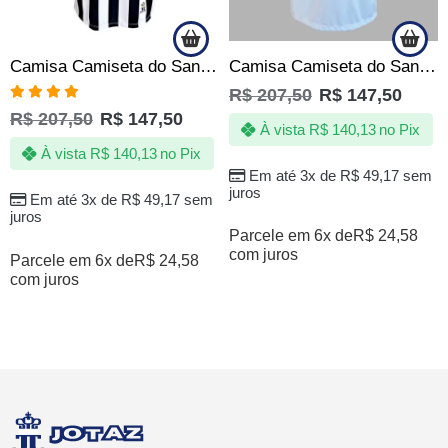
Camisa Camiseta do Santos – O Escudo Que Impõe Respeito – Oficial
Camisa Camiseta do Santos – O Revide – Produto Oficial
R$
207,50
R$
147,50
Avaliação
R$
207,50
R$
147,50
4.80
de 5
À vista
R$
140,13
no Pix
À vista
R$
140,13
no Pix
Em até 3x de
R$
49,17
sem
juros
Em até 3x de
R$
49,17
sem
juros
Parcele em 6x de
R$
24,58
com juros
Parcele em 6x de
R$
24,58
com juros