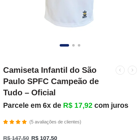
Camiseta Infantil do São
Paulo SPFC Campeão de
Tudo – Oficial
Parcele em 6x de
R$
17,92
com juros
(
5
avaliações de clientes)
Avaliado
5
como
R$
147,50
R$
107,50
5.00
de 5,