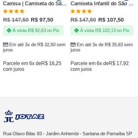
Camisa | Camiseta do São Paulo SPFC Infantil – Jotaz – Produto Oficial
Camiseta Infantil do São Paulo SPFC Voadora – Golpe Insano do Santo Paulo – Oficial
Avaliação
Avaliação
R$
147,50
R$
97,50
R$
147,50
R$
107,50
5.00
de 5
5.00
de 5
À vista
R$
92,63
no Pix
À vista
R$
102,13
no Pix
Em até 3x de
R$
32,50
sem
Em até 3x de
R$
35,83
sem
juros
juros
Parcele em 6x de
R$
16,25
Parcele em 6x de
R$
17,92
com juros
com juros
Rua Olavo Bilac 83 - Jardim Anhembi - Santana de Parnaíba SP