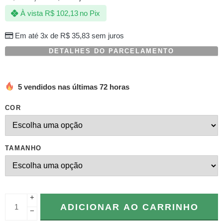
com
À vista
R$
102,13
no Pix
baseado
em
avaliações
Em até 3x de
R$
35,83
sem juros
de
clientes
DETALHES DO PARCELAMENTO
5 vendidos nas últimas 72 horas
COR
TAMANHO
+
ADICIONAR AO CARRINHO
−