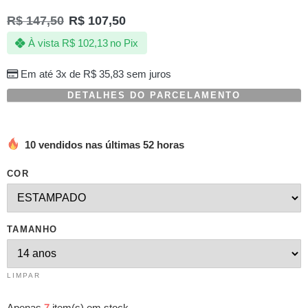
como
R$
147,50
R$
107,50
5.00
de 5,
com
À vista
R$
102,13
no Pix
baseado
em
avaliações
Em até 3x de
R$
35,83
sem juros
de
clientes
DETALHES DO PARCELAMENTO
10 vendidos nas últimas 52 horas
COR
TAMANHO
LIMPAR