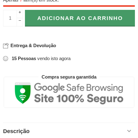
Apenas
7
item(s) em stock.
+
ADICIONAR AO CARRINHO
−
Entrega & Devolução
15
Pessoas
vendo isto agora
Compra segura garantida
Descrição