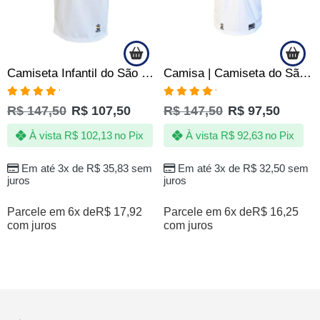
Camiseta Infantil do São Paulo SPFC Campeão de Tudo – Oficial
Camisa | Camiseta do São Paulo SPFC Infantil – Jotaz – Produto Oficial
Avaliação
Avaliação
R$
147,50
R$
107,50
R$
147,50
R$
97,50
5.00
de 5
5.00
de 5
À vista
R$
102,13
no Pix
À vista
R$
92,63
no Pix
Em até 3x de
R$
35,83
sem
Em até 3x de
R$
32,50
sem
juros
juros
Parcele em 6x de
R$
17,92
Parcele em 6x de
R$
16,25
com juros
com juros