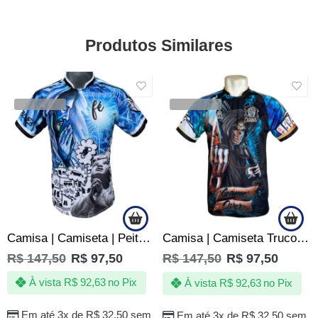
Produtos Similares
SALE
SALE
VENDIDOS
VENDIDOS
Camisa | Camiseta | Peita Reveillon na Quebrada – Ano Novo
Camisa | Camiseta Truco Baralho Naipe Copas Espadas Ouros Paus
R$
147,50
R$
97,50
R$
147,50
R$
97,50
À vista
R$
92,63
no Pix
À vista
R$
92,63
no Pix
Em até 3x de
R$
32,50
sem
Em até 3x de
R$
32,50
sem