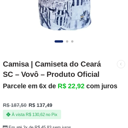
Camisa | Camiseta do Ceará
SC – Vovô – Produto Oficial
Parcele em 6x de
R$
22,92
com juros
R$
187,50
R$
137,49
À vista
R$
130,62
no Pix
Em até 3x de
R$
45,83
sem juros