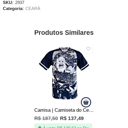
SKU:
2937
Categoria:
CEARÁ
Produtos Similares
SALE
Camisa | Camiseta do Ceará SC – Vovô – Produto Oficial
R$
187,50
R$
137,49