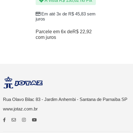
À vista
R$
130,62
no Pix
Em até 3x de
R$
45,83
sem
juros
Parcele em 6x de
R$
22,92
com juros
Rua Olavo Bilac 83 - Jardim Anhembi - Santana de Parnaíba SP
www.jotaz.com.br