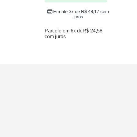
Em a
Em até 3x de
R$
49,17
sem
juros
Parcele em 6x de
R$
24,58
com juros