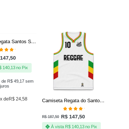
SALE
VENDI
Camiseta Regata Santos Sempre Santos Jotaz – Produto Oficial
aliação
147,50
00
de 5
$
140,13
no Pix
x de
R$
49,17
sem
juros
x de
R$
24,58
Camiseta Regata do Santos Reggae Jotaz – Produto Oficial
R$
142
Avaliação
R$
147,50
À vi
R$
187,50
5.00
de 5
À vista
R$
140,13
no Pix