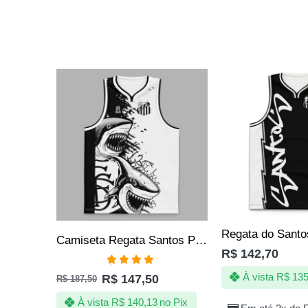
SALE
Camiseta Regata Santos Peixe Tubarão – Produto Oficial
R$
142,70
Avaliação
À vista
R$
135
R$
147,50
R$
187,50
5.00
de 5
À vista
R$
140,13
no Pix