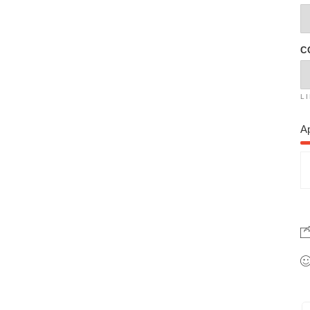
C
L
A