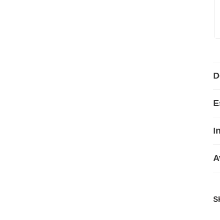
D
E
I
A
S