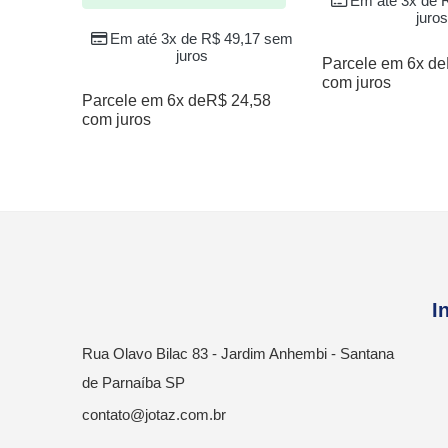
Em até 3x de
juros
Em até 3x de
R$
49,17
sem
juros
Parcele em 6x de
com juros
Parcele em 6x de
R$
24,58
com juros
I
Rua Olavo Bilac 83 - Jardim Anhembi - Santana
de Parnaíba SP
contato@jotaz.com.br