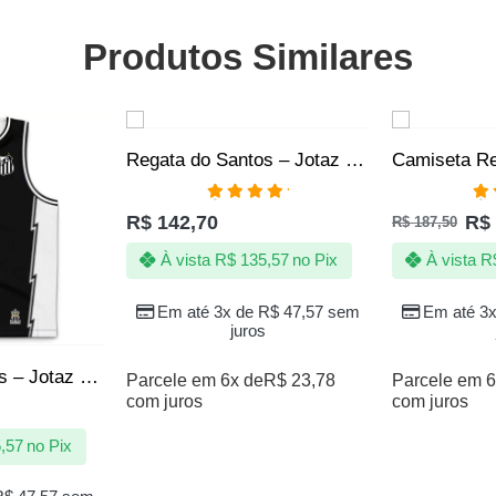
Produtos Similares
SALE
Regata do Santos – Jotaz – Mascote grafiteiro – Masculino
Avaliação
Av
R$
142,70
R$
R$
187,50
5.00
de 5
5.
À vista
R$
135,57
no Pix
À vista
R
Em até 3x de
R$
47,57
sem
Em até 3
juros
Regata do Santos – Jotaz – Grafite black – Masculino
Parcele em 6x de
R$
23,78
Parcele em 6
com juros
com juros
,57
no Pix