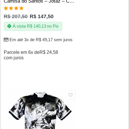
Camisa do Santos – Jotaz – Carpa centenaria – Masculino
Avaliação
R$
207,50
R$
147,50
5.00
de 5
À vista
R$
140,13
no Pix
Em até 3x de
R$
49,17
sem juros
Parcele em 6x de
R$
24,58
com juros
SALE