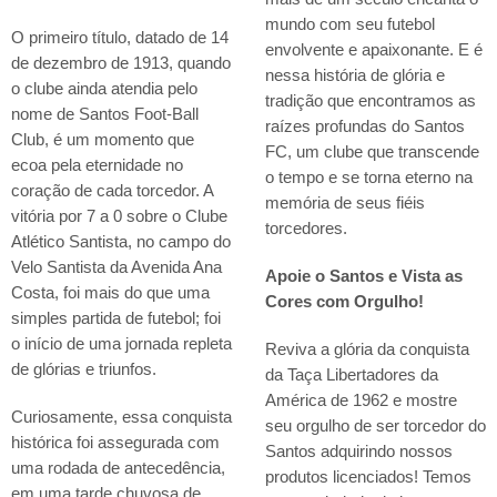
mundo com seu futebol
O primeiro título, datado de 14
envolvente e apaixonante. E é
de dezembro de 1913, quando
nessa história de glória e
o clube ainda atendia pelo
tradição que encontramos as
nome de Santos Foot-Ball
raízes profundas do Santos
Club, é um momento que
FC, um clube que transcende
ecoa pela eternidade no
o tempo e se torna eterno na
coração de cada torcedor. A
memória de seus fiéis
vitória por 7 a 0 sobre o Clube
torcedores.
Atlético Santista, no campo do
Velo Santista da Avenida Ana
Apoie o Santos e Vista as
Costa, foi mais do que uma
Cores com Orgulho!
simples partida de futebol; foi
o início de uma jornada repleta
Reviva a glória da conquista
de glórias e triunfos.
da Taça Libertadores da
América de 1962 e mostre
Curiosamente, essa conquista
seu orgulho de ser torcedor do
histórica foi assegurada com
Santos adquirindo nossos
uma rodada de antecedência,
produtos licenciados! Temos
em uma tarde chuvosa de