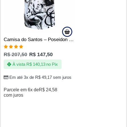
Camisa do Santos – Poseidon blackout – Produto Oficial Licenciado
Avaliação
R$
207,50
R$
147,50
4.86
de 5
À vista
R$
140,13
no Pix
Em até 3x de
R$
49,17
sem juros
Parcele em 6x de
R$
24,58
com juros