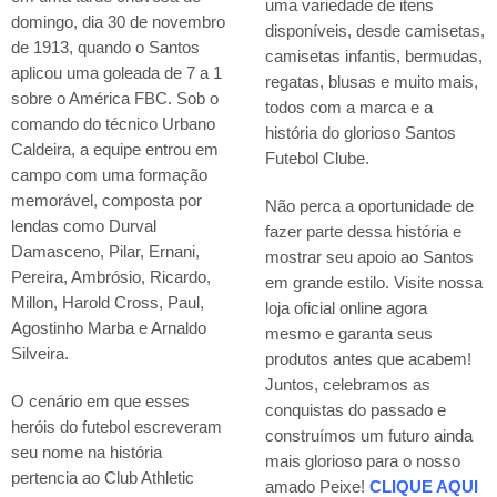
uma variedade de itens
domingo, dia 30 de novembro
disponíveis, desde camisetas,
de 1913, quando o Santos
camisetas infantis, bermudas,
aplicou uma goleada de 7 a 1
regatas, blusas e muito mais,
sobre o América FBC. Sob o
todos com a marca e a
comando do técnico Urbano
história do glorioso Santos
Caldeira, a equipe entrou em
Futebol Clube.
campo com uma formação
memorável, composta por
Não perca a oportunidade de
lendas como Durval
fazer parte dessa história e
Damasceno, Pilar, Ernani,
mostrar seu apoio ao Santos
Pereira, Ambrósio, Ricardo,
em grande estilo. Visite nossa
Millon, Harold Cross, Paul,
loja oficial online agora
Agostinho Marba e Arnaldo
mesmo e garanta seus
Silveira.
produtos antes que acabem!
Juntos, celebramos as
O cenário em que esses
conquistas do passado e
heróis do futebol escreveram
construímos um futuro ainda
seu nome na história
mais glorioso para o nosso
pertencia ao Club Athletic
amado Peixe!
CLIQUE AQUI