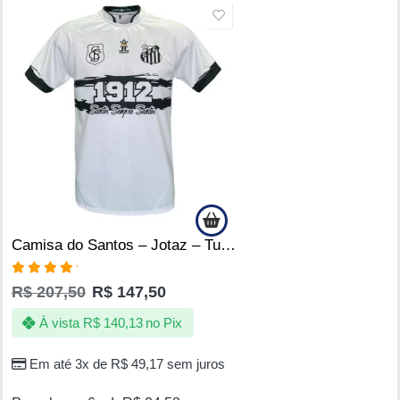
SALE
Camisa do Santos – Jotaz – Tubarão | Poseidon D’ Quebrada
Avaliação
R$
207,50
R$
147,50
5.00
de 5
À vista
R$
140,13
no Pix
Em até 3x de
R$
49,17
sem juros