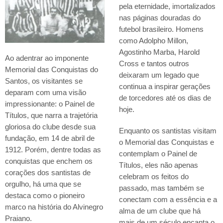
pela eternidade, imortalizados
nas páginas douradas do
futebol brasileiro. Homens
como Adolpho Millon,
Agostinho Marba, Harold
Ao adentrar ao imponente
Cross e tantos outros
Memorial das Conquistas do
deixaram um legado que
Santos, os visitantes se
continua a inspirar gerações
deparam com uma visão
de torcedores até os dias de
impressionante: o Painel de
hoje.
Títulos, que narra a trajetória
gloriosa do clube desde sua
Enquanto os santistas visitam
fundação, em 14 de abril de
o Memorial das Conquistas e
1912. Porém, dentre todas as
contemplam o Painel de
conquistas que enchem os
Títulos, eles não apenas
corações dos santistas de
celebram os feitos do
orgulho, há uma que se
passado, mas também se
destaca como o pioneiro
conectam com a essência e a
marco na história do Alvinegro
alma de um clube que há
Praiano.
mais de um século encanta o