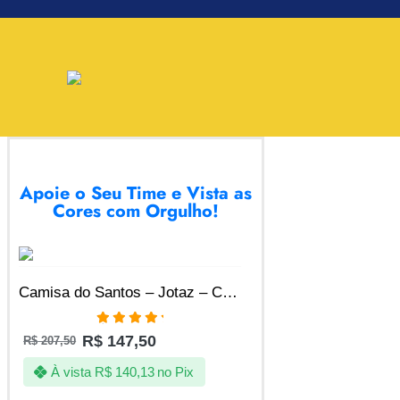
Apoie o Seu Time e Vista as
Cores com Orgulho!
SALE
Camisa do Santos – Jotaz – Carpa centenaria – Masculino
Avaliação
R$
147,50
R$
207,50
5.00
de 5
À vista
R$
140,13
no Pix