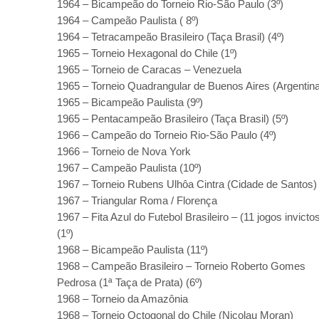
1964 – Bicampeão do Torneio Rio-São Paulo (3º)
1964 – Campeão Paulista ( 8º)
1964 – Tetracampeão Brasileiro (Taça Brasil) (4º)
1965 – Torneio Hexagonal do Chile (1º)
1965 – Torneio de Caracas – Venezuela
1965 – Torneio Quadrangular de Buenos Aires (Argentin
1965 – Bicampeão Paulista (9º)
1965 – Pentacampeão Brasileiro (Taça Brasil) (5º)
1966 – Campeão do Torneio Rio-São Paulo (4º)
1966 – Torneio de Nova York
1967 – Campeão Paulista (10º)
1967 – Torneio Rubens Ulhôa Cintra (Cidade de Santos
1967 – Triangular Roma / Florença
1967 – Fita Azul do Futebol Brasileiro – (11 jogos invicto
(1º)
1968 – Bicampeão Paulista (11º)
1968 – Campeão Brasileiro – Torneio Roberto Gomes
Pedrosa (1ª Taça de Prata) (6º)
1968 – Torneio da Amazônia
1968 – Torneio Octogonal do Chile (Nicolau Moran)