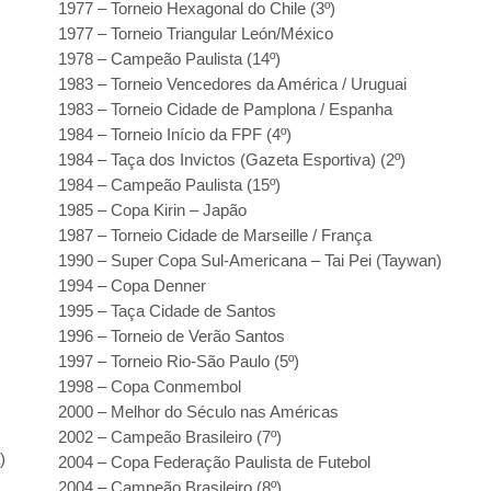
1977 – Torneio Hexagonal do Chile (3º)
1977 – Torneio Triangular León/México
1978 – Campeão Paulista (14º)
1983 – Torneio Vencedores da América / Uruguai
1983 – Torneio Cidade de Pamplona / Espanha
1984 – Torneio Início da FPF (4º)
1984 – Taça dos Invictos (Gazeta Esportiva) (2º)
1984 – Campeão Paulista (15º)
1985 – Copa Kirin – Japão
1987 – Torneio Cidade de Marseille / França
1990 – Super Copa Sul-Americana – Tai Pei (Taywan)
1994 – Copa Denner
1995 – Taça Cidade de Santos
1996 – Torneio de Verão Santos
1997 – Torneio Rio-São Paulo (5º)
1998 – Copa Conmembol
2000 – Melhor do Século nas Américas
2002 – Campeão Brasileiro (7º)
a)
2004 – Copa Federação Paulista de Futebol
2004 – Campeão Brasileiro (8º)