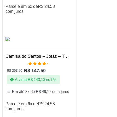
Parcele em 6x de
R$
24,58
com juros
SALE
Camisa do Santos – Jotaz – Tubarão | Poseidon D’ Quebrada
Avaliação
R$
147,50
R$
207,50
5.00
de 5
À vista
R$
140,13
no Pix
Em até 3x de
R$
49,17
sem juros
Parcele em 6x de
R$
24,58
com juros