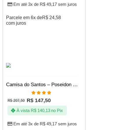
Em até 3x de
R$
49,17
sem juros
Parcele em 6x de
R$
24,58
com juros
SALE
Camisa do Santos – Poseidon blackout – Produto Oficial Licenciado
Avaliação
R$
147,50
R$
207,50
4.86
de 5
À vista
R$
140,13
no Pix
Em até 3x de
R$
49,17
sem juros